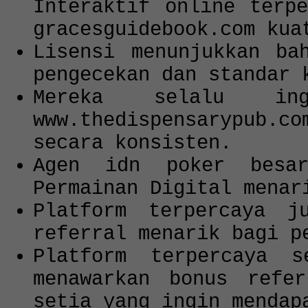
Interaktif online terp
gracesguidebook.com
kuat
Lisensi menunjukkan b
pengecekan dan standar 
Mereka selalu ing
www.thedispensarypub.co
secara konsisten.
Agen
idn poker
besar
Permainan Digital menar
Platform terpercaya j
referral menarik bagi 
Platform terpercaya 
menawarkan bonus refer
setia yang ingin mendap