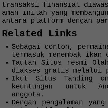
transaksi finansial diawa
aman inilah yang membangu
antara platform dengan pa
Related Links
Sebagai contoh, permai
termasuk menembak ikan 
Tautan Situs resmi Ola
diakses gratis melalui 
Ikut Situs Tanding on
keuntungan untuk 
anggota.
Dengan pengalaman yang