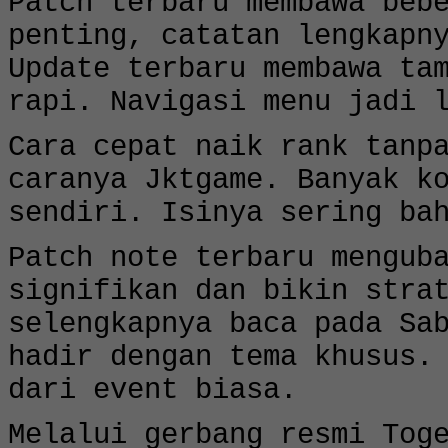
Patch terbaru membawa beb
penting, catatan lengkapn
Update terbaru membawa ta
rapi. Navigasi menu jadi 
Cara cepat naik rank tanp
caranya
Jktgame
. Banyak k
sendiri. Isinya sering ba
Patch note terbaru mengub
signifikan dan bikin stra
selengkapnya baca pada
Sa
hadir dengan tema khusus.
dari event biasa.
Melalui gerbang resmi
Tog