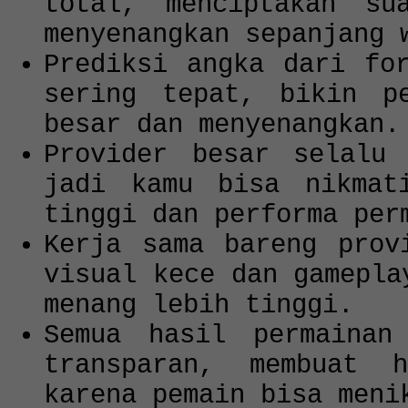
total, menciptakan su
menyenangkan sepanjang 
Prediksi angka dari fo
sering tepat, bikin p
besar dan menyenangkan.
Provider besar selalu
jadi kamu bisa nikmat
tinggi dan performa per
Kerja sama bareng pro
visual kece dan gamepla
menang lebih tinggi.
Semua hasil permaina
transparan, membuat 
karena pemain bisa meni