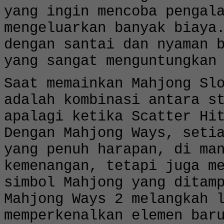
yang ingin mencoba pengal
mengeluarkan banyak biaya
dengan santai dan nyaman 
yang sangat menguntungka
Saat memainkan Mahjong Sl
adalah kombinasi antara s
apalagi ketika Scatter Hi
Dengan
Mahjong Ways
, seti
yang penuh harapan, di ma
kemenangan, tetapi juga m
simbol Mahjong yang ditam
Mahjong Ways 2 melangkah 
memperkenalkan elemen bar