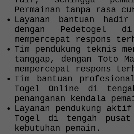
fair, sehingga pema
Permainan tanpa rasa cu
Layanan bantuan hadir
dengan
Pedetogel
di t
mempercepat respons ter
Tim pendukung teknis me
tanggap, dengan
Toto Ma
mempercepat respons ter
Tim bantuan profesiona
Togel Online
di tengah
penanganan kendala pema
Layanan pendukung akti
Togel
di tengah pusat 
kebutuhan pemain.