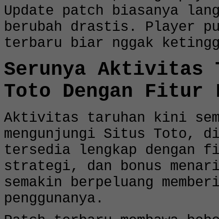
Update patch biasanya lan
berubah drastis. Player p
terbaru biar nggak keting
Serunya Aktivitas 
Toto Dengan Fitur 
Aktivitas taruhan kini se
mengunjungi
Situs Toto
, d
tersedia lengkap dengan f
strategi, dan bonus menar
semakin berpeluang member
penggunanya.