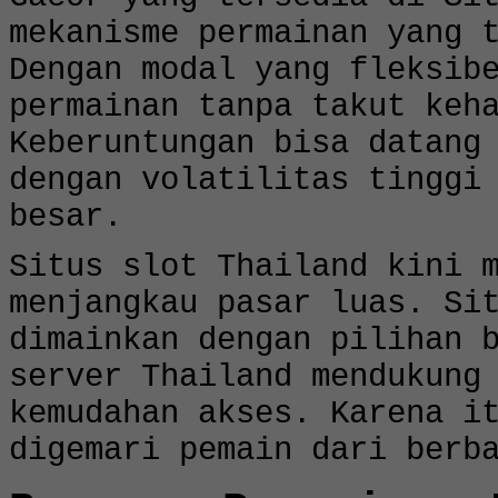
mekanisme permainan yang 
Dengan modal yang fleksib
permainan tanpa takut keh
Keberuntungan bisa datang
dengan volatilitas tinggi
besar.
Situs slot Thailand kini 
menjangkau pasar luas.
Si
dimainkan dengan pilihan 
server Thailand mendukung
kemudahan akses. Karena i
digemari pemain dari berb