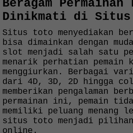
Beragam Permainan 
Dinikmati di Situs
Situs toto menyediakan be
bisa dimainkan dengan mud
slot
menjadi salah satu pe
menarik perhatian pemain 
menggiurkan. Berbagai var
dari 4D, 3D, 2D hingga co
memberikan pengalaman ber
permainan ini, pemain tid
memiliki peluang menang l
situs toto menjadi piliha
online.