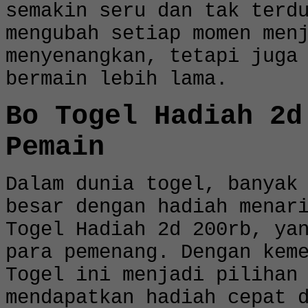
semakin seru dan tak terd
mengubah setiap momen men
menyenangkan, tetapi juga
bermain lebih lama.
Bo Togel Hadiah 2d
Pemain
Dalam dunia togel, banyak
besar dengan hadiah menar
Togel Hadiah 2d 200rb
, ya
para pemenang. Dengan kem
Togel ini menjadi pilihan
mendapatkan hadiah cepat 