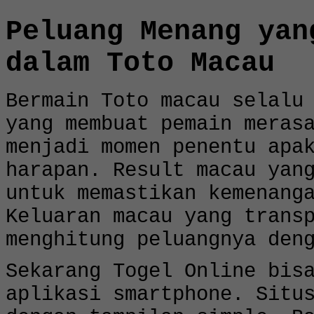
Peluang Menang yan
dalam Toto Macau
Bermain
Toto macau
selalu 
yang membuat pemain meras
menjadi momen penentu apa
harapan. Result macau yan
untuk memastikan kemenang
Keluaran macau yang trans
menghitung peluangnya den
Sekarang Togel Online bis
aplikasi smartphone. Situ